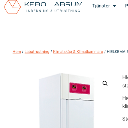
Tjänster
P
Hem
/
Labutrustning
/
Klimatskåp & Klimatkammare
/ HIELKEMA S
Hi
st
Hi
kl
St