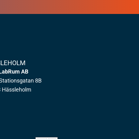
SLEHOLM
LabRum AB
Stationsgatan 8B
8 Hässleholm