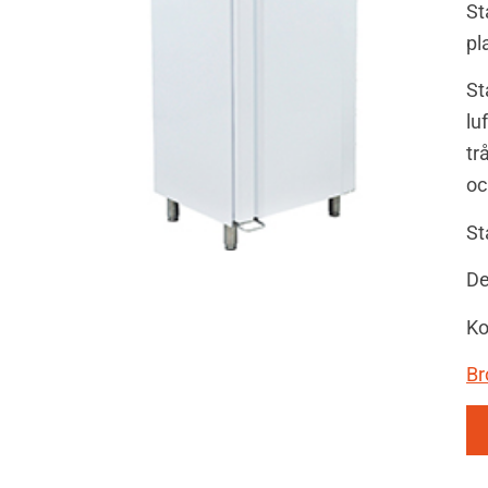
St
pl
St
lu
tr
oc
St
De
Ko
Br