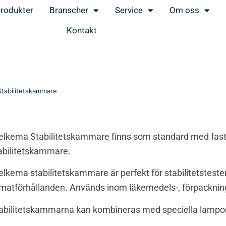
rodukter
Branscher
Service
Om oss
Kontakt
tabilitetskammare
elkema Stabilitetskammare finns som standard med fast
abilitetskammare.
elkema stabilitetskammare är perfekt för stabilitetstester
imatförhållanden. Används inom läkemedels-, förpackning
abilitetskammarna kan kombineras med speciella lampor f