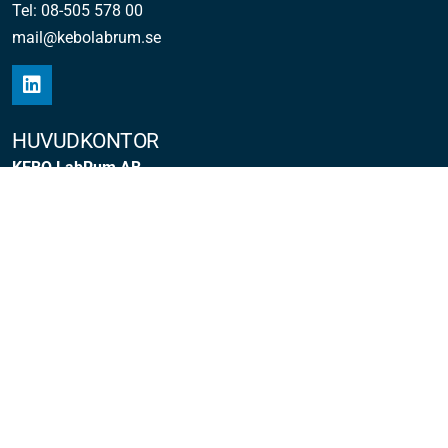
Tel: 08-505 578 00
mail@kebolabrum.se
HUVUDKONTOR
KEBO LabRum AB
Industrivägen 7
171 48 Solna
HÄSSLEHOLM
KEBO LabRum AB
Norra Stationsgatan 8B
281 48 Hässleholm