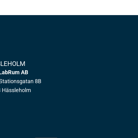
SLEHOLM
LabRum AB
Stationsgatan 8B
8 Hässleholm