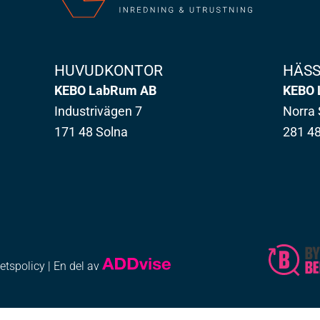
HUVUDKONTOR
HÄS
KEBO LabRum AB
KEBO 
Industrivägen 7
Norra 
171 48 Solna
281 4
tetspolicy
| En del av