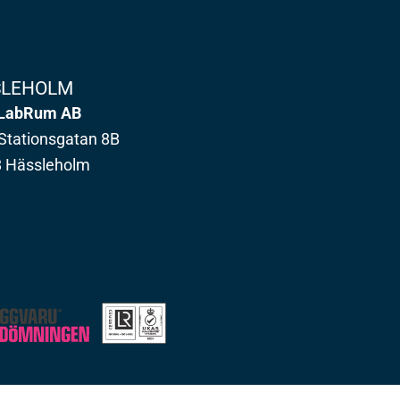
SLEHOLM
LabRum AB
Stationsgatan 8B
8 Hässleholm